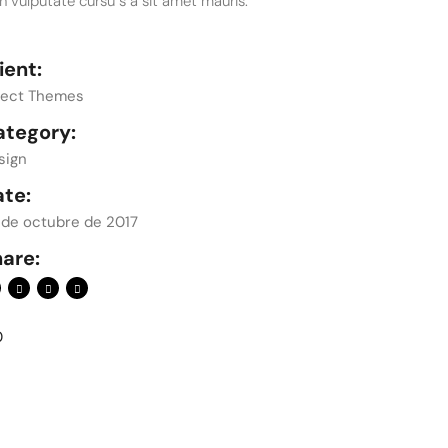
h vulputate cursu s a sit amet mauris.
ient:
lect Themes
ategory:
sign
ate:
 de octubre de 2017
are:
0