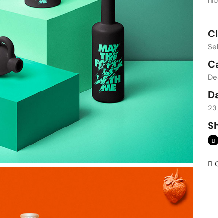
nib
Cl
Se
C
De
D
23
Sh