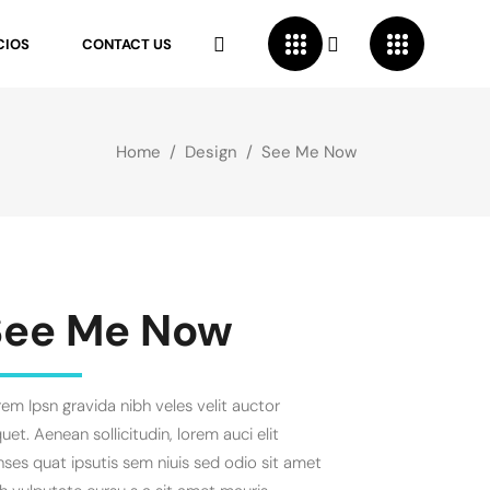
CIOS
CONTACT US
Home
/
Design
/
See Me Now
See Me Now
em Ipsn gravida nibh veles velit auctor
quet. Aenean sollicitudin, lorem auci elit
ses quat ipsutis sem niuis sed odio sit amet